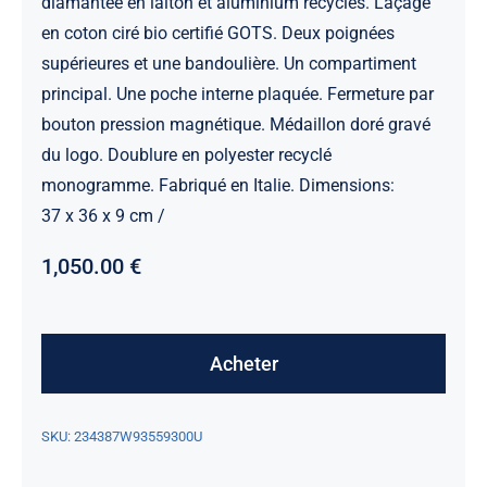
diamantée en laiton et aluminium recyclés. Laçage
en coton ciré bio certifié GOTS. Deux poignées
supérieures et une bandoulière. Un compartiment
principal. Une poche interne plaquée. Fermeture par
bouton pression magnétique. Médaillon doré gravé
du logo. Doublure en polyester recyclé
monogramme. Fabriqué en Italie. Dimensions:
37 x 36 x 9 cm /
1,050.00
€
Acheter
SKU:
234387W93559300U