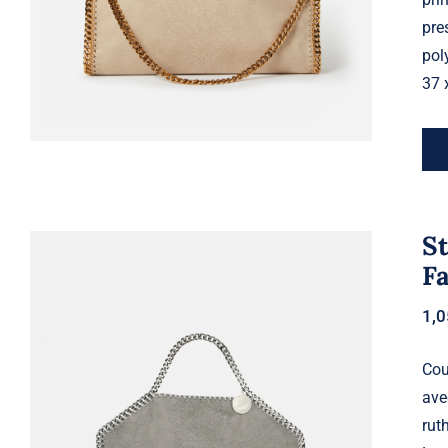
pre
pol
37 
St
F
1,
Cou
ave
rut
Stella McCartney – Cabas a rabat