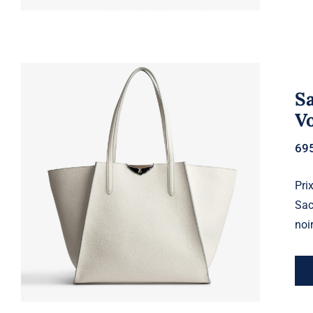
Sa
Vo
69
Sac Le Borderline Flash – Zadig &
Prix
Voltaire
Sac
noi