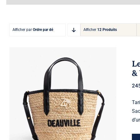
Afficher par
Ordre par défaut
Afficher
12 Produits
Le
& 
24
Le Baby Beach Bag Deauville –
Tari
Zadig & Voltaire
Sac
d’u