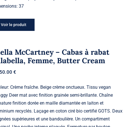
ensions: 37
Voir le produit
ella McCartney – Cabas à rabat
alabella, Femme, Butter Cream
050.00
€
leur: Crème fraîche. Beige crème onctueux. Tissu vegan
ggy Deer mat avec finition grainée semi-brillante. Chaîne
nature finition dorée en maille diamantée en laiton et
minium recyclés. Laçage en coton ciré bio certifié GOTS. Deux
gnées supérieures et une bandoulière. Un compartiment
ncipal. Une poche interne plaquée. Fermeture par bouton