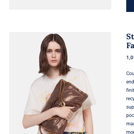
St
F
1,
Cou
end
fin
Stella McCartney – Cabas à rabat
Falabella, Femme, Bronze
rec
sup
poc
mag
mon