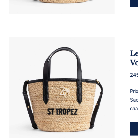
Le
Vo
24
Le Baby Beach St Tropez – Zadig
Prix
& Voltaire
Sac
cha