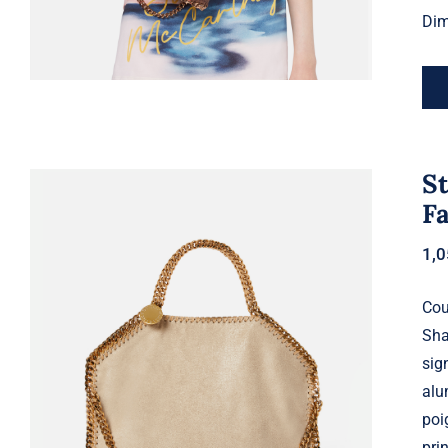
Dim
St
F
1,
Cou
Sha
sig
Stella McCartney – Cabas à rabat
Falabella, Femme, Butter Cream
alu
poi
pri