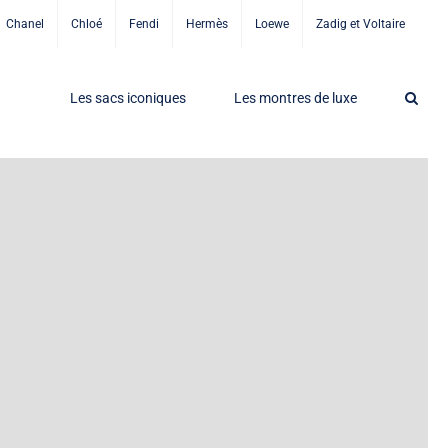
Chanel
Chloé
Fendi
Hermès
Loewe
Zadig et Voltaire
Les sacs iconiques
Les montres de luxe