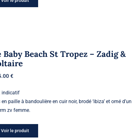
Voir le produit
 Baby Beach St Tropez – Zadig &
ltaire
5.00
€
 indicatif
 en paille à bandoulière en cuir noir, brodé ‘ibiza’ et orné d’un
rm zv femme.
Voir le produit