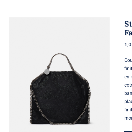
St
F
1,
Cou
fin
Stella McCartney – Cabas a rabat
en 
Falabella, Femme, BLACK
cot
ban
pla
fin
mon