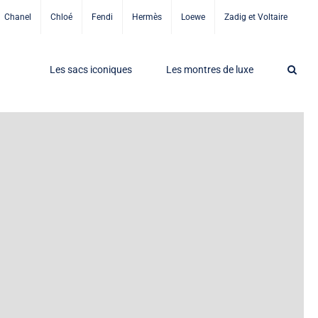
Chanel
Chloé
Fendi
Hermès
Loewe
Zadig et Voltaire
Les sacs iconiques
Les montres de luxe