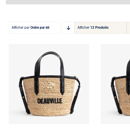
Afficher par
Ordre par défaut
Afficher
12 Produits
Le Baby Beach Bag
Le Baby 
Deauville – Zadig &
Zad
Voltaire