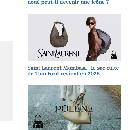
noué peut-il devenir une icône ?
&
Saint Laurent Mombasa : le sac culte
de Tom Ford revient en 2026
lla
a