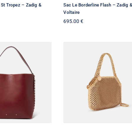
 St Tropez – Zadig &
Sac Le Borderline Flash – Zadig 
Voltaire
695.00
€
Stella McCartney Falabe
 McCartney – Sac
– Mini cabas en mesh 
 Frayme, Cerise
cristaux Argenté