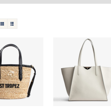
Beach St Tropez –
Sac Le Borderline Flash
ig & Voltaire
Zadig & Voltaire