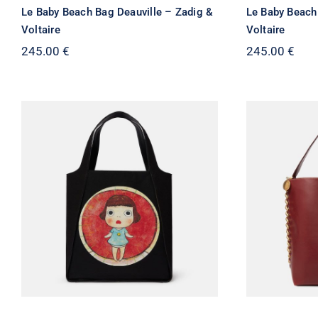
Le Baby Beach Bag Deauville – Zadig &
Le Baby Beach
Voltaire
Voltaire
245.00
€
245.00
€
Stella McCartney – Sac
cabas en toile de coton
Stella
imprimé Lonesome Puppy
cabas
Ultra Noir