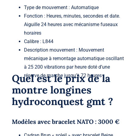
Type de mouvement : Automatique
Fonction : Heures, minutes, secondes et date.
Aiguille 24 heures avec mécanisme fuseaux
horaires
Calibre : L844
Description mouvement : Mouvement
mécanique à remontage automatique oscillant
à 25 200 vibrations par heure doté d’une
Quel est le prix de la
réserve de marche jusqu’à 72 heures
montre longines
hydroconquest gmt ?
Modèles avec bracelet NATO : 3000 €
Cadran Brun « soleil » avec bracelet Beige