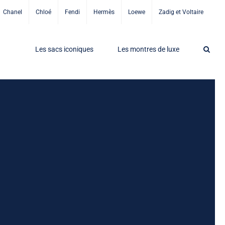
Chanel
Chloé
Fendi
Hermès
Loewe
Zadig et Voltaire
Les sacs iconiques
Les montres de luxe